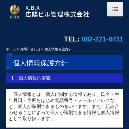
ホーム
会社概要
TEL:
082-221-6411
事業案内
ホーム
お問い合わせ
個人情報保護方針
採用情報
個人情報保護方針
社員インタビュー
1．個人情報の定義
募集要項
個人情報とは、個人に関する情報であり、氏名・生
業務アルバム
年月日・住所をはじめ電話番号・メールアドレスな
ど、個人が識別できるものをいいます。また、組み合
お問い合わせ
わせることによって個人が識別できる情報も個人情報
として取り扱います。
個人情報保護方針