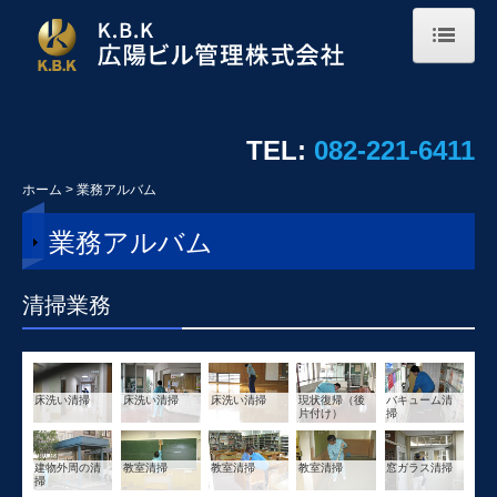
ホーム
会社概要
TEL:
082-221-6411
事業案内
ホーム
業務アルバム
採用情報
業務アルバム
社員インタビュー
清掃業務
募集要項
業務アルバム
床洗い清掃
床洗い清掃
床洗い清掃
現状復帰（後
バキューム清
片付け）
掃
お問い合わせ
建物外周の清
教室清掃
教室清掃
教室清掃
窓ガラス清掃
個人情報保護方針
掃